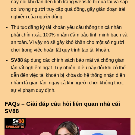
này đôi khi dẫn đến tình trạng website bị quá tải và sập
do lượng người truy cập quá đông, gây gián đoạn trải
nghiệm của người dùng.
Thủ tục đăng ký tài khoản yêu cầu thông tin cá nhân
phải chính xác 100% nhằm đảm bảo tính minh bạch và
an toàn. Vì vậy nó sẽ gây khó khăn cho một số người
chơi trong việc hoàn tất quy trình tạo tài khoản.
SV88
áp dụng các chính sách bảo mật và chống gian
lận rất nghiêm ngặt. Tuy nhiên, điều này đôi khi có thể
dẫn đến việc tài khoản bị khóa do hệ thống nhận diện
nhầm là gian lận, ngay cả khi người chơi không thực
sự vi phạm quy định.
FAQs – Giải đáp câu hỏi liên quan nhà cái
SV88