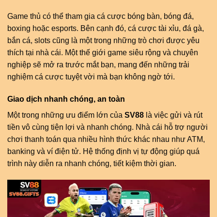
Game thủ có thể tham gia cá cược bóng bàn, bóng đá,
boxing hoặc esports. Bên cạnh đó, cá cược tài xỉu, đá gà,
bắn cá, slots cũng là một trong những trò chơi được yêu
thích tại nhà cái. Một thế giới game siêu rộng và chuyên
nghiệp sẽ mở ra trước mắt bạn, mang đến những trải
nghiệm cá cược tuyệt vời mà bạn không ngờ tới.
Giao dịch nhanh chóng, an toàn
Một trong những ưu điểm lớn của
SV88
là việc gửi và rút
tiền vô cùng tiện lợi và nhanh chóng. Nhà cái hỗ trợ người
chơi thanh toán qua nhiều hình thức khác nhau như ATM,
banking và ví điện tử. Hệ thống định vị tự động giúp quá
trình này diễn ra nhanh chóng, tiết kiệm thời gian.