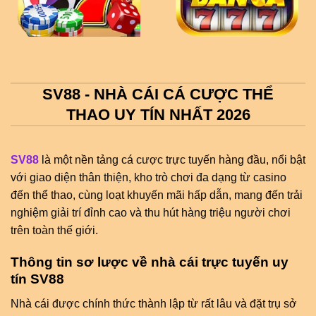
SV88 - NHÀ CÁI CÁ CƯỢC THỂ
THAO UY TÍN NHẤT 2026
SV88
là một nền tảng cá cược trực tuyến hàng đầu, nổi bật
với giao diện thân thiện, kho trò chơi đa dạng từ casino
đến thể thao, cùng loạt khuyến mãi hấp dẫn, mang đến trải
nghiệm giải trí đỉnh cao và thu hút hàng triệu người chơi
trên toàn thế giới.
Thông tin sơ lược về nhà cái trực tuyến uy
tín SV88
Nhà cái được chính thức thành lập từ rất lâu và đặt trụ sở