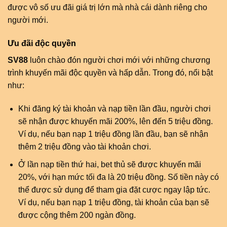
được vô số ưu đãi giá trị lớn mà nhà cái dành riêng cho
người mới.
Ưu đãi độc quyền
SV88
luôn chào đón người chơi mới với những chương
trình khuyến mãi độc quyền và hấp dẫn. Trong đó, nổi bật
như:
Khi đăng ký tài khoản và nạp tiền lần đầu, người chơi
sẽ nhận được khuyến mãi 200%, lên đến 5 triệu đồng.
Ví dụ, nếu bạn nạp 1 triệu đồng lần đầu, bạn sẽ nhận
thêm 2 triệu đồng vào tài khoản chơi.
Ở lần nạp tiền thứ hai, bet thủ sẽ được khuyến mãi
20%, với hạn mức tối đa là 20 triệu đồng. Số tiền này có
thể được sử dụng để tham gia đặt cược ngay lập tức.
Ví dụ, nếu bạn nạp 1 triệu đồng, tài khoản của bạn sẽ
được cộng thêm 200 ngàn đồng.