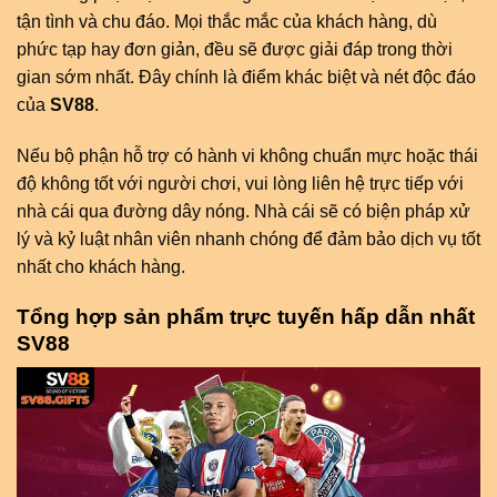
tận tình và chu đáo. Mọi thắc mắc của khách hàng, dù
phức tạp hay đơn giản, đều sẽ được giải đáp trong thời
gian sớm nhất. Đây chính là điểm khác biệt và nét độc đáo
của
SV88
.
Nếu bộ phận hỗ trợ có hành vi không chuẩn mực hoặc thái
độ không tốt với người chơi, vui lòng liên hệ trực tiếp với
nhà cái qua đường dây nóng. Nhà cái sẽ có biện pháp xử
lý và kỷ luật nhân viên nhanh chóng để đảm bảo dịch vụ tốt
nhất cho khách hàng.
Tổng hợp sản phẩm trực tuyến hấp dẫn nhất
SV88