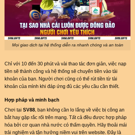
Mọi giao dịch tại hệ thống diễn ra nhanh chóng và an toàn
Chỉ với 10 đến 30 phút và vài thao tác đơn giản, việc nạp
tiền sẽ thành công và hệ thống sẽ chuyển tiền vào tài
khoản của bạn. Người chơi cũng có thể rút tiền từ tài
khoản của mình khi đáp ứng đủ các yêu cầu cần thiết.
Hợp pháp và minh bạch
Chơi tại
SV88
, bạn không cần lo lắng về việc bị công an
bắt hay gặp rắc rối trên mạng. Tất cả đều được hợp pháp
hóa bởi cơ quan nhà nước có thẩm quyền. Hãy thoải mái
trải nghiệm và tận hưởng niềm vui trên website. Đây là