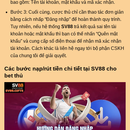
bao gồm: Tên tài khoản, mật khẩu và mã xác nhận.
Bước 3: Cuối cùng, cược thủ chỉ cần thao tác đơn giản
bằng cách nhấp “Đăng nhập” để hoàn thành quy trình.
Tuy nhiên, nếu hệ thống
SV88
trả kết quả sai tên tài
khoản hoặc mật khẩu thì bạn có thể nhấn “Quên mật
khẩu” và cung cấp số điện thoại để nhận mã xác nhận
tài khoản. Cách khác là liên hệ ngay tới bộ phận CSKH
của chung tôi để giải quyết.
Các bước nạp/rút tiền chi tiết tại SV88 cho
bet thủ