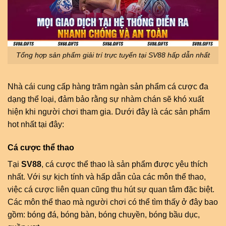
Tổng hợp sản phẩm giải trí trực tuyến tại SV88 hấp dẫn nhất
Nhà cái cung cấp hàng trăm ngàn sản phẩm cá cược đa
dạng thể loại, đảm bảo rằng sự nhàm chán sẽ khó xuất
hiện khi người chơi tham gia. Dưới đây là các sản phẩm
hot nhất tại đây:
Cá cược thể thao
Tại
SV88
, cá cược thể thao là sản phẩm được yêu thích
nhất. Với sự kịch tính và hấp dẫn của các môn thể thao,
việc cá cược liên quan cũng thu hút sự quan tâm đặc biệt.
Các môn thể thao mà người chơi có thể tìm thấy ở đây bao
gồm: bóng đá, bóng bàn, bóng chuyền, bóng bầu dục,