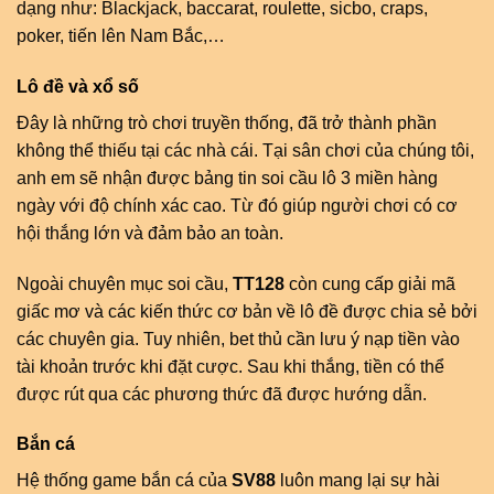
dạng như: Blackjack, baccarat, roulette, sicbo, craps,
poker, tiến lên Nam Bắc,…
Lô đề và xổ số
Đây là những trò chơi truyền thống, đã trở thành phần
không thể thiếu tại các nhà cái. Tại sân chơi của chúng tôi,
anh em sẽ nhận được bảng tin soi cầu lô 3 miền hàng
ngày với độ chính xác cao. Từ đó giúp người chơi có cơ
hội thắng lớn và đảm bảo an toàn.
Ngoài chuyên mục soi cầu,
TT128
còn cung cấp giải mã
giấc mơ và các kiến thức cơ bản về lô đề được chia sẻ bởi
các chuyên gia. Tuy nhiên, bet thủ cần lưu ý nạp tiền vào
tài khoản trước khi đặt cược. Sau khi thắng, tiền có thể
được rút qua các phương thức đã được hướng dẫn.
Bắn cá
Hệ thống game bắn cá của
SV88
luôn mang lại sự hài