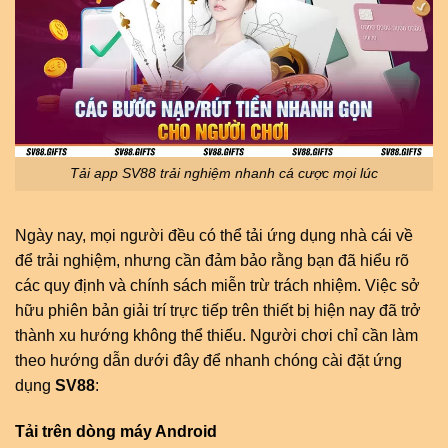
Tải app SV88 trải nghiệm nhanh cá cược mọi lúc
Ngày nay, mọi người đều có thể tải ứng dụng nhà cái về
để trải nghiệm, nhưng cần đảm bảo rằng bạn đã hiểu rõ
các quy định và chính sách miễn trừ trách nhiệm. Việc sở
hữu phiên bản giải trí trực tiếp trên thiết bị hiện nay đã trở
thành xu hướng không thể thiếu. Người chơi chỉ cần làm
theo hướng dẫn dưới đây để nhanh chóng cài đặt ứng
dụng
SV88
:
Tải trên dòng máy Android