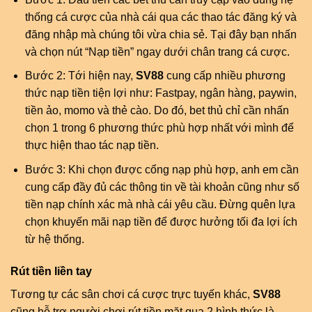
thống cá cược của nhà cái qua các thao tác đăng ký và
đăng nhập mà chúng tôi vừa chia sẻ. Tại đây bạn nhấn
và chọn nút “Nạp tiền” ngay dưới chân trang cá cược.
Bước 2: Tới hiện nay,
SV88
cung cấp nhiều phương
thức nạp tiền tiện lợi như: Fastpay, ngân hàng, paywin,
tiền ảo, momo và thẻ cào. Do đó, bet thủ chỉ cần nhấn
chọn 1 trong 6 phương thức phù hợp nhất với mình để
thực hiện thao tác nạp tiền.
Bước 3: Khi chọn được cổng nạp phù hợp, anh em cần
cung cấp đầy đủ các thông tin về tài khoản cũng như số
tiền nạp chính xác mà nhà cái yêu cầu. Đừng quên lựa
chọn khuyến mãi nạp tiền để được hưởng tối đa lợi ích
từ hệ thống.
Rút tiền liền tay
Tương tự các sân chơi cá cược trực tuyến khác,
SV88
cũng hỗ trợ người chơi rút tiền mặt qua 2 hình thức là