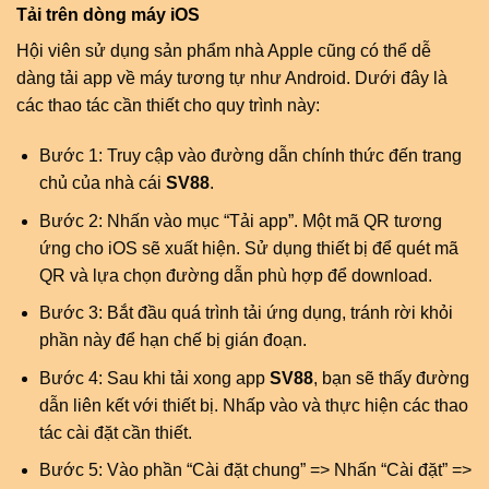
Tải trên dòng máy iOS
Hội viên sử dụng sản phẩm nhà Apple cũng có thể dễ
dàng tải app về máy tương tự như Android. Dưới đây là
các thao tác cần thiết cho quy trình này:
Bước 1: Truy cập vào đường dẫn chính thức đến trang
chủ của nhà cái
SV88
.
Bước 2: Nhấn vào mục “Tải app”. Một mã QR tương
ứng cho iOS sẽ xuất hiện. Sử dụng thiết bị để quét mã
QR và lựa chọn đường dẫn phù hợp để download.
Bước 3: Bắt đầu quá trình tải ứng dụng, tránh rời khỏi
phần này để hạn chế bị gián đoạn.
Bước 4: Sau khi tải xong app
SV88
, bạn sẽ thấy đường
dẫn liên kết với thiết bị. Nhấp vào và thực hiện các thao
tác cài đặt cần thiết.
Bước 5: Vào phần “Cài đặt chung” => Nhấn “Cài đặt” =>