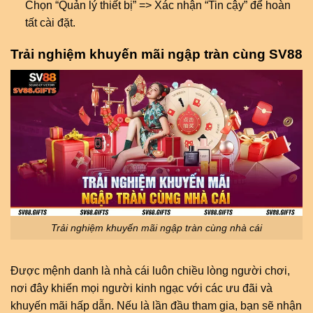
Chọn “Quản lý thiết bị” => Xác nhận “Tin cậy” để hoàn
tất cài đặt.
Trải nghiệm khuyến mãi ngập tràn cùng SV88
Trải nghiệm khuyến mãi ngập tràn cùng nhà cái
Được mệnh danh là nhà cái luôn chiều lòng người chơi,
nơi đây khiến mọi người kinh ngạc với các ưu đãi và
khuyến mãi hấp dẫn. Nếu là lần đầu tham gia, bạn sẽ nhận