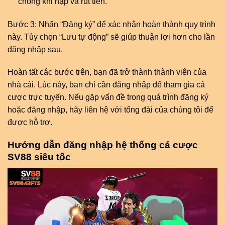
chóng khi nạp và rút tiền.
Bước 3: Nhấn “Đăng ký” để xác nhận hoàn thành quy trình
này. Tùy chọn “Lưu tự động” sẽ giúp thuận lợi hơn cho lần
đăng nhập sau.
Hoàn tất các bước trên, bạn đã trở thành thành viên của
nhà cái. Lúc này, bạn chỉ cần đăng nhập để tham gia cá
cược trực tuyến. Nếu gặp vấn đề trong quá trình đăng ký
hoặc đăng nhập, hãy liên hệ với tổng đài của chúng tôi để
được hỗ trợ.
Hướng dẫn đăng nhập hệ thống cá cược
SV88 siêu tốc