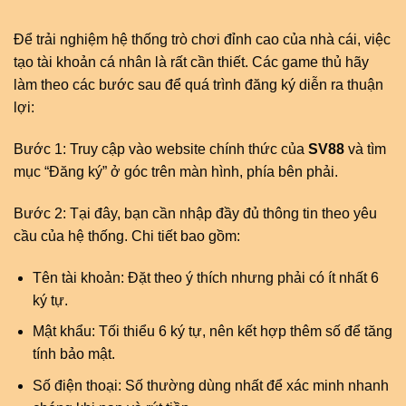
Để trải nghiệm hệ thống trò chơi đỉnh cao của nhà cái, việc
tạo tài khoản cá nhân là rất cần thiết. Các game thủ hãy
làm theo các bước sau để quá trình đăng ký diễn ra thuận
lợi:
Bước 1: Truy cập vào website chính thức của
SV88
và tìm
mục “Đăng ký” ở góc trên màn hình, phía bên phải.
Bước 2: Tại đây, bạn cần nhập đầy đủ thông tin theo yêu
cầu của hệ thống. Chi tiết bao gồm:
Tên tài khoản: Đặt theo ý thích nhưng phải có ít nhất 6
ký tự.
Mật khẩu: Tối thiểu 6 ký tự, nên kết hợp thêm số để tăng
tính bảo mật.
Số điện thoại: Số thường dùng nhất để xác minh nhanh