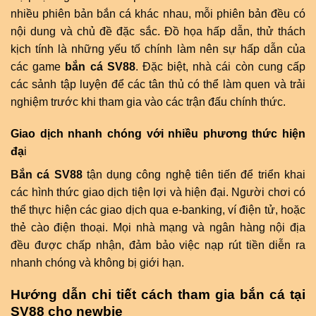
nhiều phiên bản bắn cá khác nhau, mỗi phiên bản đều có
nội dung và chủ đề đặc sắc. Đồ họa hấp dẫn, thử thách
kịch tính là những yếu tố chính làm nên sự hấp dẫn của
các game
bắn cá SV88
. Đặc biệt, nhà cái còn cung cấp
các sảnh tập luyện để các tân thủ có thể làm quen và trải
nghiệm trước khi tham gia vào các trận đấu chính thức.
Giao dịch nhanh chóng với nhiều phương thức hiện
đạ
i
Bắn cá SV88
tận dụng công nghệ tiên tiến để triển khai
các hình thức giao dịch tiện lợi và hiện đại. Người chơi có
thể thực hiện các giao dịch qua e-banking, ví điện tử, hoặc
thẻ cào điện thoại. Mọi nhà mạng và ngân hàng nội địa
đều được chấp nhận, đảm bảo việc nạp rút tiền diễn ra
nhanh chóng và không bị giới hạn.
Hướng dẫn chi tiết cách tham gia bắn cá tại
SV88 cho newbie