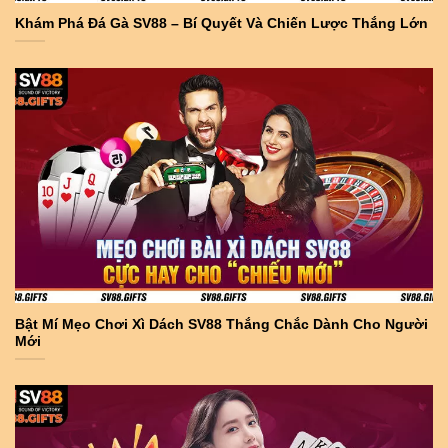
Khám Phá Đá Gà SV88 – Bí Quyết Và Chiến Lược Thắng Lớn
Bật Mí Mẹo Chơi Xì Dách SV88 Thắng Chắc Dành Cho Người
Mới