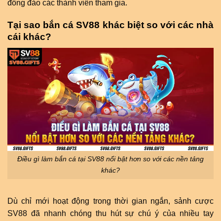
đông đảo các thành viên tham gia.
Tại sao bắn cá SV88 khác biệt so với các nhà
cái khác?
Điều gì làm bắn cá tại SV88 nổi bật hơn so với các nền tảng
khác?
Dù chỉ mới hoạt động trong thời gian ngắn, sảnh cược
SV88 đã nhanh chóng thu hút sự chú ý của nhiều tay