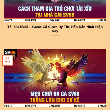
Tài Xỉu SV88 – Game Cá Cược Uy Tín, Hấp Dẫn Nhất Hiện
Nay
31
Th7