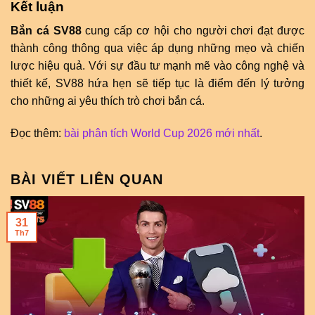
Kết luận
Bắn cá SV88
cung cấp cơ hội cho người chơi đạt được
thành công thông qua việc áp dụng những mẹo và chiến
lược hiệu quả. Với sự đầu tư mạnh mẽ vào công nghệ và
thiết kế, SV88 hứa hẹn sẽ tiếp tục là điểm đến lý tưởng
cho những ai yêu thích trò chơi bắn cá.
Đọc thêm:
bài phân tích World Cup 2026 mới nhất
.
BÀI VIẾT LIÊN QUAN
31
Th7