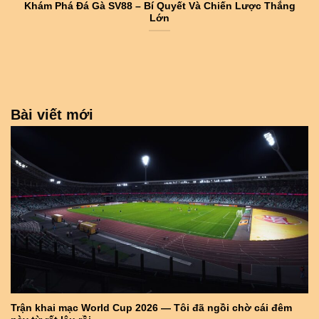
Khám Phá Đá Gà SV88 – Bí Quyết Và Chiến Lược Thắng
Lớn
Bài viết mới
Trận khai mạc World Cup 2026 — Tôi đã ngồi chờ cái đêm