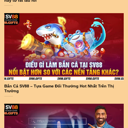
này từ rất lâu rồi
Bắn Cá SV88 – Tựa Game Đổi Thưởng Hot Nhất Trên Thị
Trường