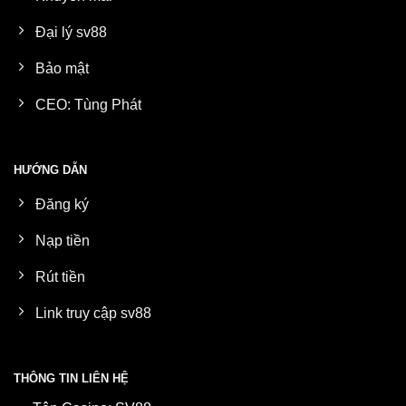
Đại lý sv88
Bảo mật
CEO: Tùng Phát
HƯỚNG DẪN
Đăng ký
Nạp tiền
Rút tiền
Link truy cập sv88
THÔNG TIN LIÊN HỆ