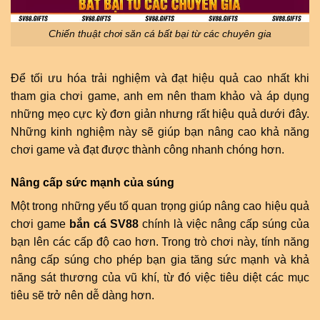
Chiến thuật chơi săn cá bất bại từ các chuyên gia
Để tối ưu hóa trải nghiệm và đạt hiệu quả cao nhất khi
tham gia chơi game, anh em nên tham khảo và áp dụng
những mẹo cực kỳ đơn giản nhưng rất hiệu quả dưới đây.
Những kinh nghiệm này sẽ giúp bạn nâng cao khả năng
chơi game và đạt được thành công nhanh chóng hơn.
Nâng cấp sức mạnh của súng
Một trong những yếu tố quan trọng giúp nâng cao hiệu quả
chơi game
bắn cá SV88
chính là việc nâng cấp súng của
bạn lên các cấp độ cao hơn. Trong trò chơi này, tính năng
nâng cấp súng cho phép bạn gia tăng sức mạnh và khả
năng sát thương của vũ khí, từ đó việc tiêu diệt các mục
tiêu sẽ trở nên dễ dàng hơn.