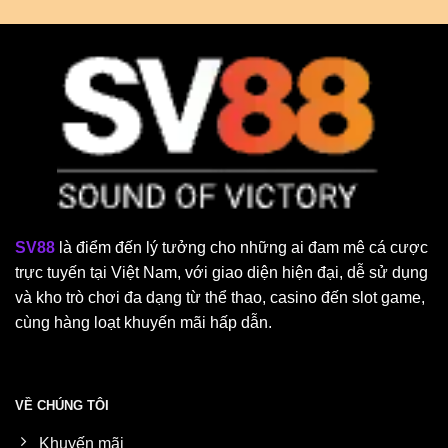
SV88
là điểm đến lý tưởng cho những ai đam mê cá cược
trực tuyến tại Việt Nam, với giao diện hiện đại, dễ sử dụng
và kho trò chơi đa dạng từ thể thao, casino đến slot game,
cùng hàng loạt khuyến mãi hấp dẫn.
VỀ CHÚNG TÔI
Khuyến mãi