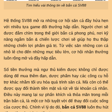
Tìm hiểu vài thông tin về bắn cá SV88
Hệ thống SV88 mở ra những cơ hội săn cá đầy hứa hẹn
với nhiều tựa game đổi thưởng hấp dẫn. Người chơi sẽ
được đắm chìm trong thế giới bắn cá phong phú, nơi kỹ
năng ngắm bắn & chiến lược chơi sẽ giúp họ thu thập
những chiến lợi phẩm giá trị. Từ việc săn những con cá
nhỏ lẻ cho đến những mục tiêu lớn, cơ hội nhận thưởng
luôn rộng mở và đầy hấp dẫn.
Số tiền thưởng mà ngư thủ kiếm được không chỉ được
dùng để mua thêm đạn, dược phẩm hay các công cụ hỗ
trợ khác nhằm tối ưu hóa quá trình săn cá. Mà còn có thể
được quy đổi thành tiền mặt và rút về tài khoản cá nhân.
Điều này mang lại sự phấn khích và thỏa mãn trong mỗi
trận bắn cá, là một cơ hội tuyệt vời để thay đổi cuộc sống
của cược thủ. Chính vì lý do đó,
bắn cá SV88
luôn thu hút