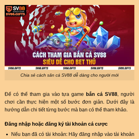
Chia sẻ cách săn cá SV88 dễ dàng cho người mới
Để có thể tham gia vào tựa game
bắn cá SV88
, người
chơi cần thực hiện một số bước đơn giản. Dưới đây là
hướng dẫn chi tiết từng bước mà bạn có thể tham khảo.
Đăng nhập hoặc đăng ký tài khoản cá cược
Nếu bạn đã có tài khoản: Hãy đăng nhập vào tài khoản