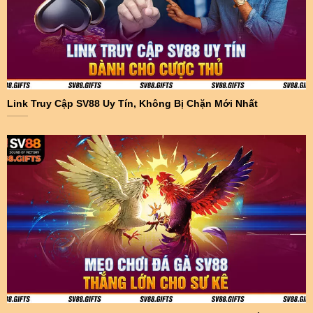
Link Truy Cập SV88 Uy Tín, Không Bị Chặn Mới Nhất