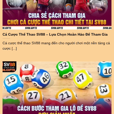
Cá Cược Thể Thao SV88 – Lựa Chọn Hoàn Hảo Để Tham Gia
Cá cược thể thao SV88 mang đến cho người chơi một nền tảng cá
cược [...]