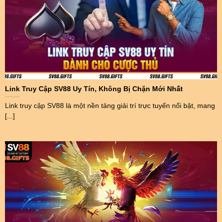
Link Truy Cập SV88 Uy Tín, Không Bị Chặn Mới Nhất
Link truy cập SV88 là một nền tảng giải trí trực tuyến nổi bật, mang
[...]