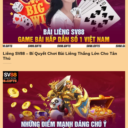
Liêng SV88 – Bí Quyết Chơi Bài Liêng Thắng Lớn Cho Tân
Thủ