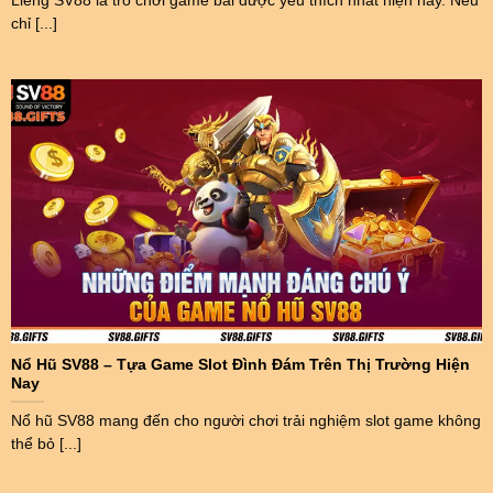
Liêng SV88 là trò chơi game bài được yêu thích nhất hiện nay. Nếu
chỉ [...]
Nổ Hũ SV88 – Tựa Game Slot Đình Đám Trên Thị Trường Hiện
Nay
Nổ hũ SV88 mang đến cho người chơi trải nghiệm slot game không
thể bỏ [...]