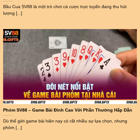
Bầu Cua SV88 là một trò chơi cá cược trực tuyến đang thu hút
lượng [...]
Phỏm SV88 – Game Bài Đỉnh Cao Với Phần Thưởng Hấp Dẫn
Dù thế giới game bài hiện nay có rất nhiều sự lựa chọn, nhưng
phỏm [...]