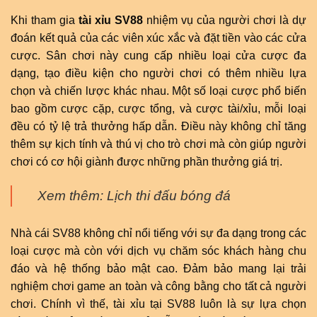
Khi tham gia
tài xỉu SV88
nhiệm vụ của người chơi là dự
đoán kết quả của các viên xúc xắc và đặt tiền vào các cửa
cược. Sân chơi này cung cấp nhiều loại cửa cược đa
dạng, tạo điều kiện cho người chơi có thêm nhiều lựa
chọn và chiến lược khác nhau. Một số loại cược phổ biến
bao gồm cược cặp, cược tổng, và cược tài/xỉu, mỗi loại
đều có tỷ lệ trả thưởng hấp dẫn. Điều này không chỉ tăng
thêm sự kịch tính và thú vị cho trò chơi mà còn giúp người
chơi có cơ hội giành được những phần thưởng giá trị.
Xem thêm: Lịch thi đấu bóng đá
Nhà cái SV88 không chỉ nổi tiếng với sự đa dạng trong các
loại cược mà còn với dịch vụ chăm sóc khách hàng chu
đáo và hệ thống bảo mật cao. Đảm bảo mang lại trải
nghiệm chơi game an toàn và công bằng cho tất cả người
chơi. Chính vì thế, tài xỉu tại SV88 luôn là sự lựa chọn