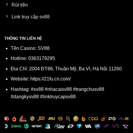
Rút tiền
Link truy cập sv88
THÔNG TIN LIÊN HỆ
Tên Casino: SV88
Hotline: 0363179295
Địa Chỉ: 2004 ĐT86, Thuần Mỹ, Ba Vì, Hà Nội 11260
Website: https://21fu.cn.com/
Hashtag: #sv88 #nhacaisv88 #trangchusv88
#dangkysv88 #linktruycapsv88