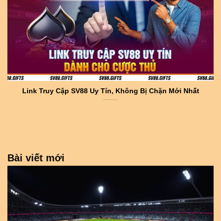
Link Truy Cập SV88 Uy Tín, Không Bị Chặn Mới Nhất
Bài viết mới