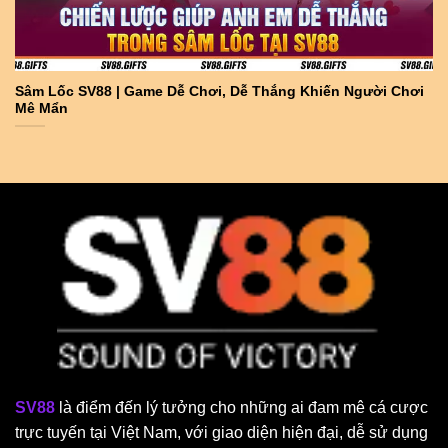
Sâm Lốc SV88 | Game Dễ Chơi, Dễ Thắng Khiến Người Chơi
Mê Mẩn
SV88
là điểm đến lý tưởng cho những ai đam mê cá cược
trực tuyến tại Việt Nam, với giao diện hiện đại, dễ sử dụng