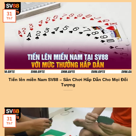
31
Th7
Tiến lên miền Nam SV88 – Sân Chơi Hấp Dẫn Cho Mọi Đối
Tượng
31
Th7