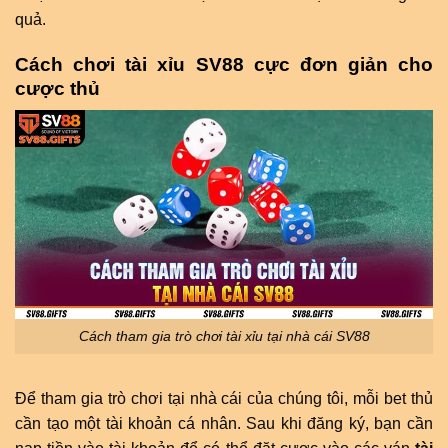
quả.
Cách chơi tài xỉu SV88 cực đơn giản cho
cược thủ
Cách tham gia trò chơi tài xỉu tại nhà cái SV88
Để tham gia trò chơi tại nhà cái của chúng tôi, mỗi bet thủ
cần tạo một tài khoản cá nhân. Sau khi đăng ký, bạn cần