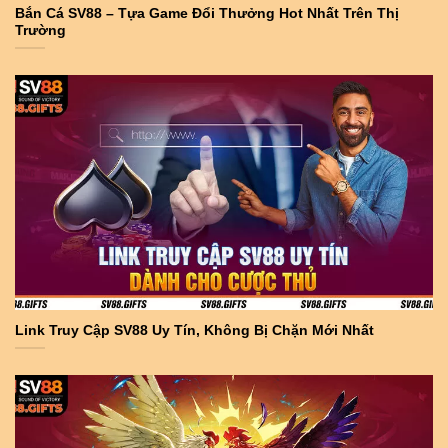
Bắn Cá SV88 – Tựa Game Đổi Thưởng Hot Nhất Trên Thị
Trường
Link Truy Cập SV88 Uy Tín, Không Bị Chặn Mới Nhất