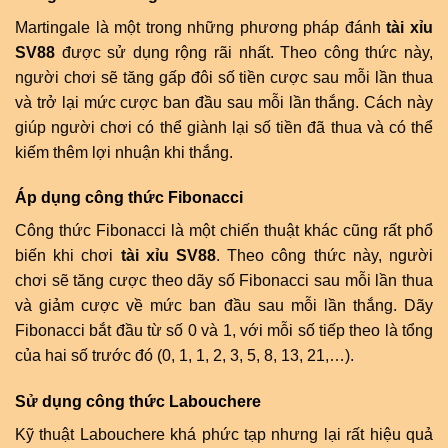
Martingale là một trong những phương pháp đánh
tài xỉu
SV88
được sử dụng rộng rãi nhất. Theo công thức này,
người chơi sẽ tăng gấp đôi số tiền cược sau mỗi lần thua
và trở lại mức cược ban đầu sau mỗi lần thắng. Cách này
giúp người chơi có thể giành lại số tiền đã thua và có thể
kiếm thêm lợi nhuận khi thắng.
Áp dụng công thức Fibonacci
Công thức Fibonacci là một chiến thuật khác cũng rất phổ
biến khi chơi
tài xỉu SV88
. Theo công thức này, người
chơi sẽ tăng cược theo dãy số Fibonacci sau mỗi lần thua
và giảm cược về mức ban đầu sau mỗi lần thắng. Dãy
Fibonacci bắt đầu từ số 0 và 1, với mỗi số tiếp theo là tổng
của hai số trước đó (0, 1, 1, 2, 3, 5, 8, 13, 21,…).
Sử dụng công thức Labouchere
Kỹ thuật Labouchere khá phức tạp nhưng lại rất hiệu quả