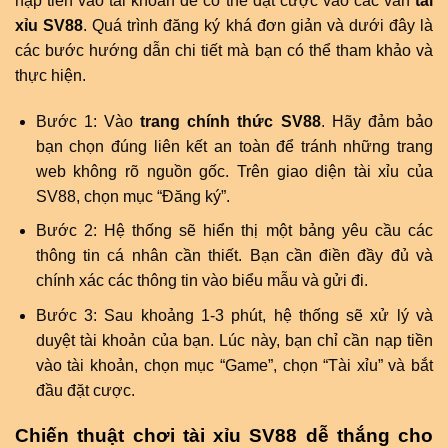
nạp tiền vào tài khoản để có thể đặt cược vào các ván
tài
xỉu SV88
. Quá trình đăng ký khá đơn giản và dưới đây là
các bước hướng dẫn chi tiết mà bạn có thể tham khảo và
thực hiện.
Bước 1: Vào
trang chính thức SV88
. Hãy đảm bảo
bạn chọn đúng liên kết an toàn để tránh những trang
web không rõ nguồn gốc. Trên giao diện tài xỉu của
SV88, chọn mục “Đăng ký”.
Bước 2: Hệ thống sẽ hiển thị một bảng yêu cầu các
thông tin cá nhân cần thiết. Bạn cần điền đầy đủ và
chính xác các thông tin vào biểu mẫu và gửi đi.
Bước 3: Sau khoảng 1-3 phút, hệ thống sẽ xử lý và
duyệt tài khoản của bạn. Lúc này, bạn chỉ cần nạp tiền
vào tài khoản, chọn mục “Game”, chọn “Tài xỉu” và bắt
đầu đặt cược.
Chiến thuật chơi tài xỉu SV88 dễ thắng cho