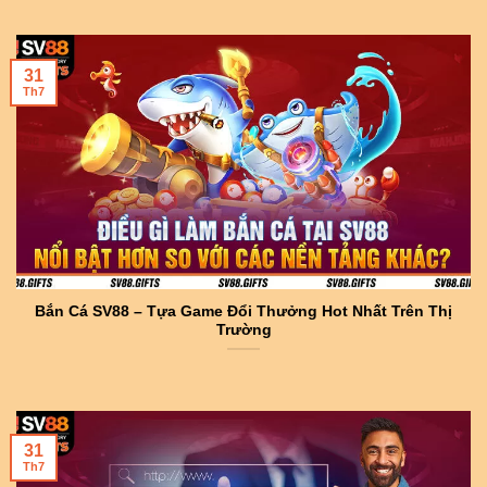
31
Th7
Bắn Cá SV88 – Tựa Game Đổi Thưởng Hot Nhất Trên Thị
Trường
31
Th7