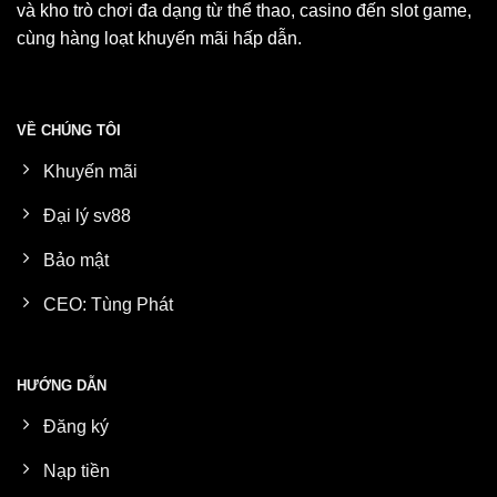
và kho trò chơi đa dạng từ thể thao, casino đến slot game,
cùng hàng loạt khuyến mãi hấp dẫn.
VỀ CHÚNG TÔI
Khuyến mãi
Đại lý sv88
Bảo mật
CEO: Tùng Phát
HƯỚNG DẪN
Đăng ký
Nạp tiền